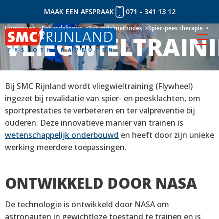
MAAK EEN AFSPRAAK
071 - 341 13 12
Naar
Homepage
Homepage
Behandelingen
Behandelingen
Behandelmethodes
Behandelmethodes
Spier-pees therapie
Spier-pees therapie
VLIEGWIELTRAIN
VLIEGWIELTRAIN
inhoud
Bij SMC Rijnland wordt vliegwieltraining (Flywheel)
ingezet bij revalidatie van spier- en peesklachten, om
sportprestaties te verbeteren en ter valpreventie bij
ouderen. Deze innovatieve manier van trainen is
wetenschappelijk onderbouwd
en heeft door zijn unieke
werking meerdere toepassingen.
ONTWIKKELD DOOR NASA
De technologie is ontwikkeld door NASA om
astronauten in gewichtloze toestand te trainen en is