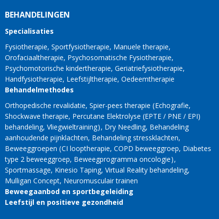
BEHANDELINGEN
Specialisaties
Fysiotherapie
Sportfysiotherapie
Manuele therapie
Orofaciaaltherapie
Psychosomatische Fysiotherapie
Psychomotorische kindertherapie
Geriatriefysiotherapie
Handfysiotherapie
Leefstijltherapie
Oedeemtherapie
Behandelmethodes
Orthopedische revalidatie
Spier-pees therapie
Echografie
Shockwave therapie
Percutane Elektrolyse (EPTE / PNE / EPI)
behandeling
Vliegwieltraining
Dry Needling
Behandeling
aanhoudende pijnklachten
Behandeling stressklachten
Beweeggroepen
CI looptherapie
COPD beweeggroep
Diabetes
type 2 beweeggroep
Beweegprogramma oncologie
Sportmassage
Kinesio Taping
Virtual Reality behandeling
Mulligan Concept
Neuromusculair trainen
Beweegaanbod en sportbegeleiding
Leefstijl en positieve gezondheid