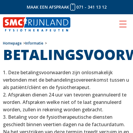
MAAK EEN AFSPRAAK
071 - 341 13 12
Naar
Homepage
Informatie
BETALINGSVOOR
inhoud
1. Deze betalingsvoorwaarden zijn onlosmakelijk
verbonden met de behandelingsovereenkomst tussen u
als patiënt/cliënt en de fysiotherapeut.
2. Afspraken dienen 24 uur van tevoren geannuleerd te
worden. Afspraken welke niet of te laat geannuleerd
worden, zullen in rekening worden gebracht.
3. Betaling voor de fysiotherapeutische diensten
geschiedt binnen veertien dagen na de factuurdatum.
Na het verstrijken van deze termijn treedt verzuim in en