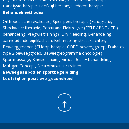
Handfysiotherapie
Leefstijltherapie
Oedeemtherapie
Behandelmethodes
Orthopedische revalidatie
Spier-pees therapie
Echografie
Shockwave therapie
Percutane Elektrolyse (EPTE / PNE / EPI)
behandeling
Vliegwieltraining
Dry Needling
Behandeling
aanhoudende pijnklachten
Behandeling stressklachten
Beweeggroepen
CI looptherapie
COPD beweeggroep
Diabetes
type 2 beweeggroep
Beweegprogramma oncologie
Sportmassage
Kinesio Taping
Virtual Reality behandeling
Mulligan Concept
Neuromusculair trainen
Beweegaanbod en sportbegeleiding
Leefstijl en positieve gezondheid