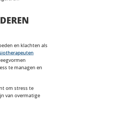
NDEREN
oeden en klachten als
siotherapeuten
eweegvormen
ress te managen en
nt om stress te
ijn van overmatige