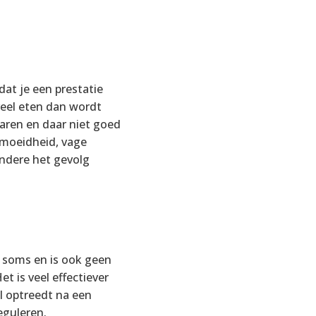
dat je een prestatie
eveel eten dan wordt
varen en daar niet goed
rmoeidheid, vage
ndere het gevolg
s soms en is ook geen
t is veel effectiever
l optreedt na een
eguleren.