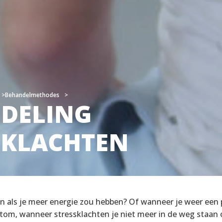
Behandelmethodes
Behandelmethodes
DELING
DELING
SKLACHTEN
SKLACHTEN
jn als je meer energie zou hebben? Of wanneer je weer een p
rtom, wanneer stressklachten je niet meer in de weg staan