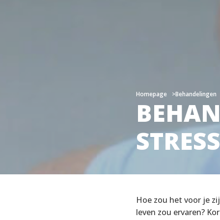
Homepage
Homepage
Behandelingen
Behandelingen
BEHAN
BEHAN
STRES
STRES
Hoe zou het voor je zi
leven zou ervaren? Ko