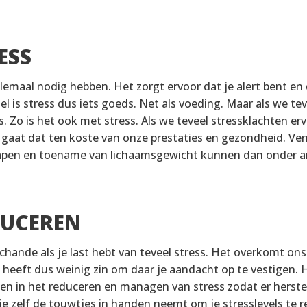
ESS
llemaal nodig hebben. Het zorgt ervoor dat je alert bent en 
sel is stress dus iets goeds. Net als voeding. Maar als we t
 Zo is het ook met stress. Als we teveel stressklachten er
 gaat dat ten koste van onze prestaties en gezondheid. Ve
slapen en toename van lichaamsgewicht kunnen dan onder a
DUCEREN
chande als je last hebt van teveel stress. Het overkomt on
heeft dus weinig zin om daar je aandacht op te vestigen. He
pen in het reduceren en managen van stress zodat er herste
 je zelf de touwtjes in handen neemt om je stresslevels te r