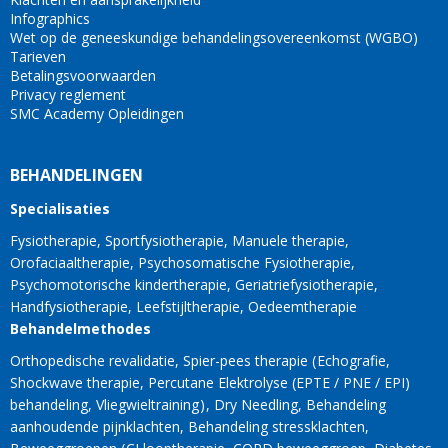
Infographics
Wet op de geneeskundige behandelingsovereenkomst (WGBO)
Tarieven
Betalingsvoorwaarden
Privacy reglement
SMC Academy Opleidingen
BEHANDELINGEN
Specialisaties
Fysiotherapie
Sportfysiotherapie
Manuele therapie
Orofaciaaltherapie
Psychosomatische Fysiotherapie
Psychomotorische kindertherapie
Geriatriefysiotherapie
Handfysiotherapie
Leefstijltherapie
Oedeemtherapie
Behandelmethodes
Orthopedische revalidatie
Spier-pees therapie
Echografie
Shockwave therapie
Percutane Elektrolyse (EPTE / PNE / EPI)
behandeling
Vliegwieltraining
Dry Needling
Behandeling
aanhoudende pijnklachten
Behandeling stressklachten