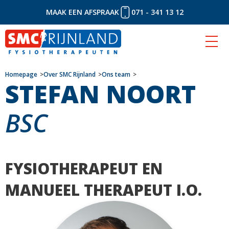
MAAK EEN AFSPRAAK
071 - 341 13 12
Naar
Homepage
Over SMC Rijnland
Ons team
STEFAN NOORT
inhoud
BSC
FYSIOTHERAPEUT EN
MANUEEL THERAPEUT I.O.