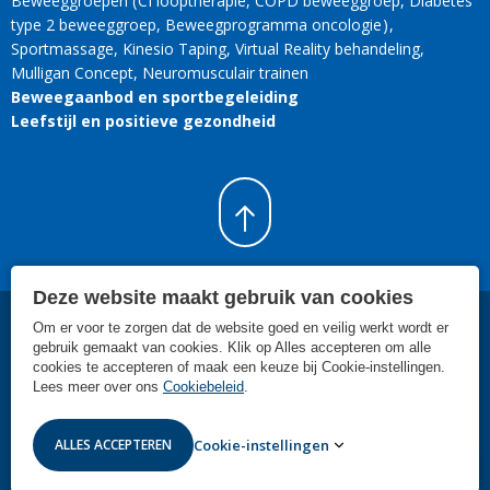
Beweeggroepen
CI looptherapie
COPD beweeggroep
Diabetes
type 2 beweeggroep
Beweegprogramma oncologie
Sportmassage
Kinesio Taping
Virtual Reality behandeling
Mulligan Concept
Neuromusculair trainen
Beweegaanbod en sportbegeleiding
Leefstijl en positieve gezondheid
Deze website maakt gebruik van cookies
Om er voor te zorgen dat de website goed en veilig werkt wordt er
©
2026
SMC Rijnland Leiden
.
Individuele fysiotherapeutische
gebruik gemaakt van cookies. Klik op Alles accepteren om alle
behandelingen, specialistische zorg, sportbegeleiding en hulp bij gezond
cookies te accepteren of maak een keuze bij Cookie-instellingen.
leven in Leiden.
Lees meer over ons
Cookiebeleid
.
Cookiebeleid
Cookie-instellingen
Privacy reglement