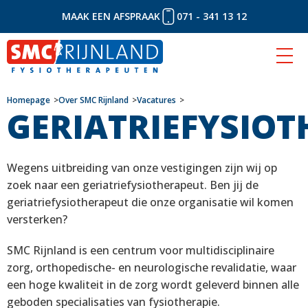
MAAK EEN AFSPRAAK
071 - 341 13 12
Naar
Homepage
Over SMC Rijnland
Vacatures
GERIATRIEFYSIO
inhoud
Wegens uitbreiding van onze vestigingen zijn wij op
zoek naar een geriatriefysiotherapeut. Ben jij de
geriatriefysiotherapeut die onze organisatie wil komen
versterken?
SMC Rijnland is een centrum voor multidisciplinaire
zorg, orthopedische- en neurologische revalidatie, waar
een hoge kwaliteit in de zorg wordt geleverd binnen alle
geboden specialisaties van fysiotherapie.