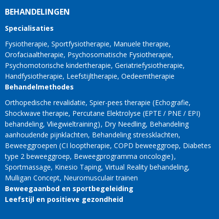
BEHANDELINGEN
Specialisaties
Fysiotherapie
Sportfysiotherapie
Manuele therapie
Orofaciaaltherapie
Psychosomatische Fysiotherapie
Psychomotorische kindertherapie
Geriatriefysiotherapie
Handfysiotherapie
Leefstijltherapie
Oedeemtherapie
Behandelmethodes
Orthopedische revalidatie
Spier-pees therapie
Echografie
Shockwave therapie
Percutane Elektrolyse (EPTE / PNE / EPI)
behandeling
Vliegwieltraining
Dry Needling
Behandeling
aanhoudende pijnklachten
Behandeling stressklachten
Beweeggroepen
CI looptherapie
COPD beweeggroep
Diabetes
type 2 beweeggroep
Beweegprogramma oncologie
Sportmassage
Kinesio Taping
Virtual Reality behandeling
Mulligan Concept
Neuromusculair trainen
Beweegaanbod en sportbegeleiding
Leefstijl en positieve gezondheid