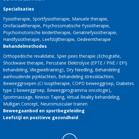
Specialisaties
Fysiotherapie
Sportfysiotherapie
Manuele therapie
Orofaciaaltherapie
Psychosomatische Fysiotherapie
Psychomotorische kindertherapie
Geriatriefysiotherapie
Handfysiotherapie
Leefstijltherapie
Oedeemtherapie
Behandelmethodes
Orthopedische revalidatie
Spier-pees therapie
Echografie
Shockwave therapie
Percutane Elektrolyse (EPTE / PNE / EPI)
behandeling
Vliegwieltraining
Dry Needling
Behandeling
aanhoudende pijnklachten
Behandeling stressklachten
Beweeggroepen
CI looptherapie
COPD beweeggroep
Diabetes
type 2 beweeggroep
Beweegprogramma oncologie
Sportmassage
Kinesio Taping
Virtual Reality behandeling
Mulligan Concept
Neuromusculair trainen
Beweegaanbod en sportbegeleiding
Leefstijl en positieve gezondheid