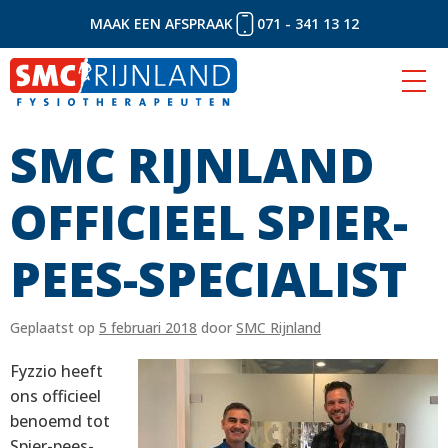
MAAK EEN AFSPRAAK
071 - 341 13 12
SMC RIJNLAND
Naar
inhoud
OFFICIEEL SPIER-
PEES-SPECIALIST
Geplaatst op
5 februari 2018
door
SMC Rijnland
Fyzzio heeft
ons officieel
benoemd tot
Spier-pees-