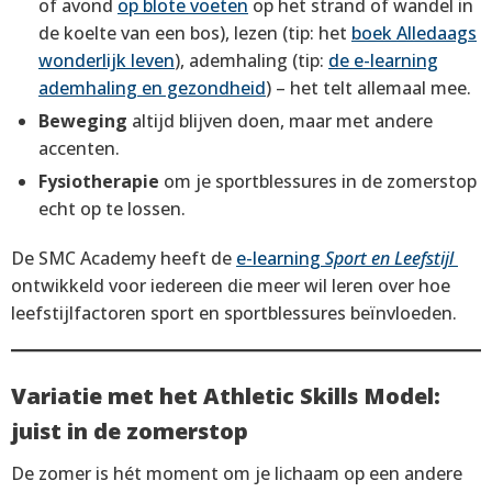
of avond
op blote voeten
op het strand of wandel in
de koelte van een bos), lezen (tip: het
boek Alledaags
wonderlijk leven
), ademhaling (tip:
de e-learning
ademhaling en gezondheid
) – het telt allemaal mee.
Beweging
altijd blijven doen, maar met andere
accenten.
Fysiotherapie
om je sportblessures in de zomerstop
echt op te lossen.
De SMC Academy heeft de
e-learning
Sport en Leefstijl
ontwikkeld voor iedereen die meer wil leren over hoe
leefstijlfactoren sport en sportblessures beïnvloeden.
Variatie met het Athletic Skills Model:
juist in de zomerstop
De zomer is hét moment om je lichaam op een andere