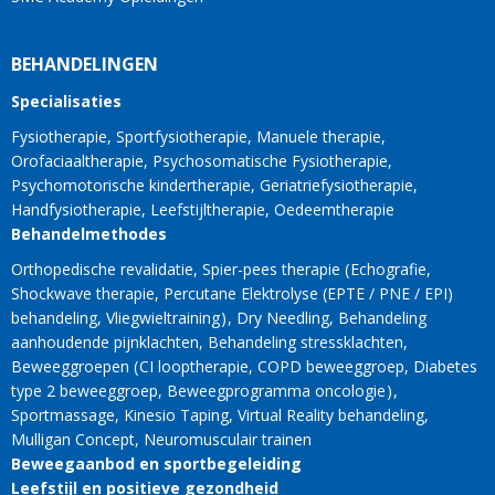
BEHANDELINGEN
Specialisaties
Fysiotherapie
Sportfysiotherapie
Manuele therapie
Orofaciaaltherapie
Psychosomatische Fysiotherapie
Psychomotorische kindertherapie
Geriatriefysiotherapie
Handfysiotherapie
Leefstijltherapie
Oedeemtherapie
Behandelmethodes
Orthopedische revalidatie
Spier-pees therapie
Echografie
Shockwave therapie
Percutane Elektrolyse (EPTE / PNE / EPI)
behandeling
Vliegwieltraining
Dry Needling
Behandeling
aanhoudende pijnklachten
Behandeling stressklachten
Beweeggroepen
CI looptherapie
COPD beweeggroep
Diabetes
type 2 beweeggroep
Beweegprogramma oncologie
Sportmassage
Kinesio Taping
Virtual Reality behandeling
Mulligan Concept
Neuromusculair trainen
Beweegaanbod en sportbegeleiding
Leefstijl en positieve gezondheid