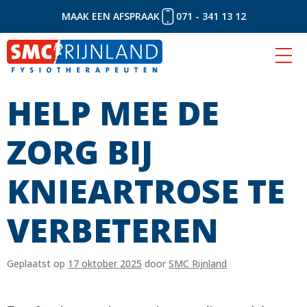
MAAK EEN AFSPRAAK
071 - 341 13 12
HELP MEE DE
Naar
inhoud
ZORG BIJ
KNIEARTROSE TE
VERBETEREN
Geplaatst op
17 oktober 2025
door
SMC Rijnland