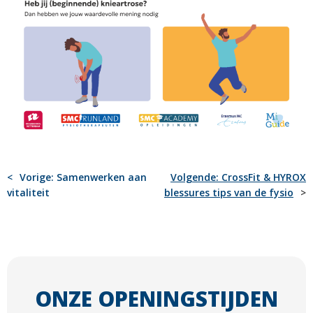
BERICHT
Vorige:
Samenwerken aan
Volgende:
CrossFit & HYROX
vitaliteit
blessures tips van de fysio
NAVIGATIE
ONZE OPENINGSTIJDEN