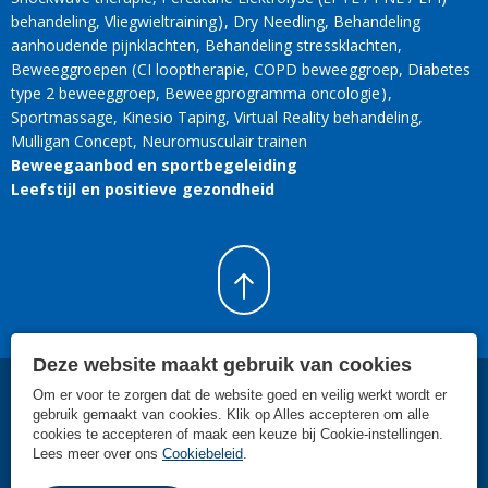
behandeling
Vliegwieltraining
Dry Needling
Behandeling
aanhoudende pijnklachten
Behandeling stressklachten
Beweeggroepen
CI looptherapie
COPD beweeggroep
Diabetes
type 2 beweeggroep
Beweegprogramma oncologie
Sportmassage
Kinesio Taping
Virtual Reality behandeling
Mulligan Concept
Neuromusculair trainen
Beweegaanbod en sportbegeleiding
Leefstijl en positieve gezondheid
Deze website maakt gebruik van cookies
Om er voor te zorgen dat de website goed en veilig werkt wordt er
©
2026
SMC Rijnland Leiden
.
Individuele fysiotherapeutische
gebruik gemaakt van cookies. Klik op Alles accepteren om alle
behandelingen, specialistische zorg, sportbegeleiding en hulp bij gezond
cookies te accepteren of maak een keuze bij Cookie-instellingen.
leven in Leiden.
Lees meer over ons
Cookiebeleid
.