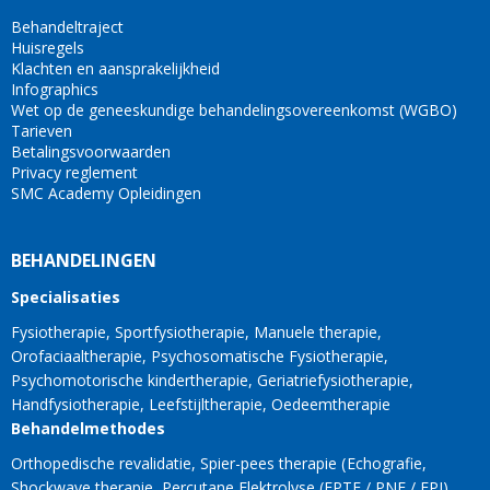
Behandeltraject
Huisregels
Klachten en aansprakelijkheid
Infographics
Wet op de geneeskundige behandelingsovereenkomst (WGBO)
Tarieven
Betalingsvoorwaarden
Privacy reglement
SMC Academy Opleidingen
BEHANDELINGEN
Specialisaties
Fysiotherapie
Sportfysiotherapie
Manuele therapie
Orofaciaaltherapie
Psychosomatische Fysiotherapie
Psychomotorische kindertherapie
Geriatriefysiotherapie
Handfysiotherapie
Leefstijltherapie
Oedeemtherapie
Behandelmethodes
Orthopedische revalidatie
Spier-pees therapie
Echografie
Shockwave therapie
Percutane Elektrolyse (EPTE / PNE / EPI)