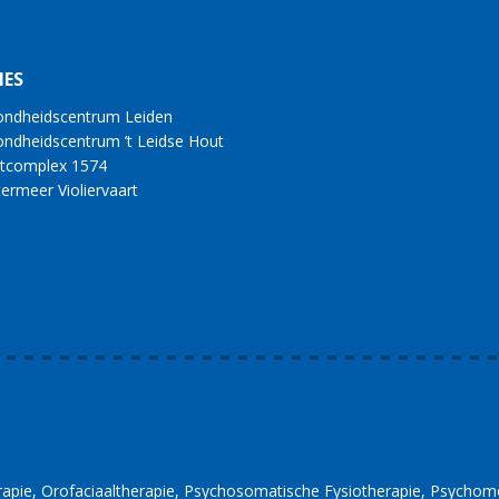
IES
ndheidscentrum Leiden
ndheidscentrum ’t Leidse Hout
tcomplex 1574
ermeer Violiervaart
rapie
Orofaciaaltherapie
Psychosomatische Fysiotherapie
Psychomo