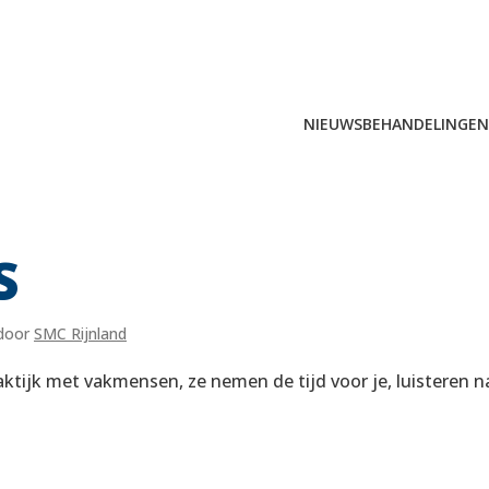
NIEUWS
BEHANDELINGEN
Zoeken
naar:
S
door
SMC Rijnland
aktijk met vakmensen, ze nemen de tijd voor je, luisteren na