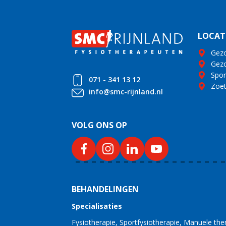
LOCAT
Gezo
Gezo
Spor
071 - 341 13 12
Zoet
info@smc-rijnland.nl
VOLG ONS OP
BEHANDELINGEN
Specialisaties
Fysiotherapie
Sportfysiotherapie
Manuele the