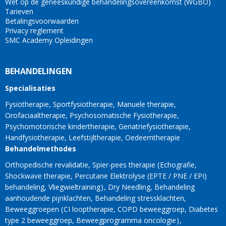
Wet op de geneeskundige behandelingsovereenkomst (WGBO)
Tarieven
Betalingsvoorwaarden
Privacy reglement
SMC Academy Opleidingen
BEHANDELINGEN
Specialisaties
Fysiotherapie
Sportfysiotherapie
Manuele therapie
Orofaciaaltherapie
Psychosomatische Fysiotherapie
Psychomotorische kindertherapie
Geriatriefysiotherapie
Handfysiotherapie
Leefstijltherapie
Oedeemtherapie
Behandelmethodes
Orthopedische revalidatie
Spier-pees therapie
Echografie
Shockwave therapie
Percutane Elektrolyse (EPTE / PNE / EPI)
behandeling
Vliegwieltraining
Dry Needling
Behandeling
aanhoudende pijnklachten
Behandeling stressklachten
Beweeggroepen
CI looptherapie
COPD beweeggroep
Diabetes
type 2 beweeggroep
Beweegprogramma oncologie