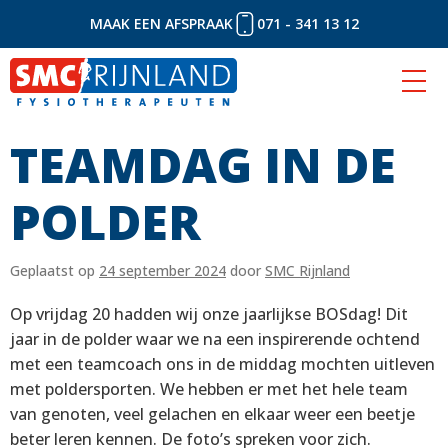
MAAK EEN AFSPRAAK
071 - 341 13 12
TEAMDAG IN DE
Naar
inhoud
POLDER
Geplaatst op
24 september 2024
door
SMC Rijnland
Op vrijdag 20 hadden wij onze jaarlijkse BOSdag! Dit
jaar in de polder waar we na een inspirerende ochtend
met een teamcoach ons in de middag mochten uitleven
met poldersporten. We hebben er met het hele team
van genoten, veel gelachen en elkaar weer een beetje
beter leren kennen. De foto’s spreken voor zich.