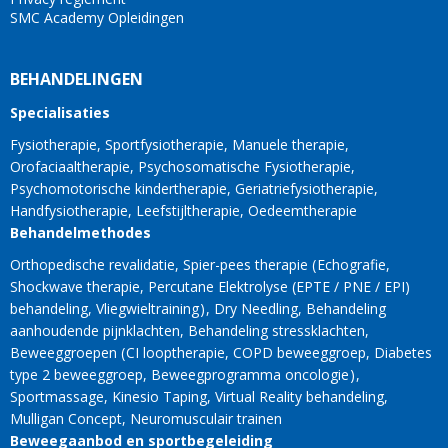
SMC Academy Opleidingen
BEHANDELINGEN
Specialisaties
Fysiotherapie
Sportfysiotherapie
Manuele therapie
Orofaciaaltherapie
Psychosomatische Fysiotherapie
Psychomotorische kindertherapie
Geriatriefysiotherapie
Handfysiotherapie
Leefstijltherapie
Oedeemtherapie
Behandelmethodes
Orthopedische revalidatie
Spier-pees therapie
Echografie
Shockwave therapie
Percutane Elektrolyse (EPTE / PNE / EPI)
behandeling
Vliegwieltraining
Dry Needling
Behandeling
aanhoudende pijnklachten
Behandeling stressklachten
Beweeggroepen
CI looptherapie
COPD beweeggroep
Diabetes
type 2 beweeggroep
Beweegprogramma oncologie
Sportmassage
Kinesio Taping
Virtual Reality behandeling
Mulligan Concept
Neuromusculair trainen
Beweegaanbod en sportbegeleiding