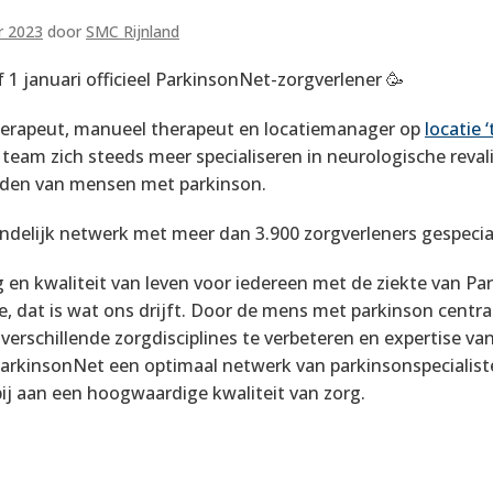
r 2023
door
SMC Rijnland
f 1 januari officieel ParkinsonNet-zorgverlener 🥳
therapeut, manueel therapeut en locatiemanager op
locatie 
n team zich steeds meer specialiseren in neurologische reval
iden van mensen met parkinson.
andelijk netwerk met meer dan 3.900 zorgverleners gespecial
 en kwaliteit van leven voor iedereen met de ziekte van Pa
, dat is wat ons drijft. Door de mens met parkinson centraa
rschillende zorgdisciplines te verbeteren en expertise van
t ParkinsonNet een optimaal netwerk van parkinsonspecialis
ij aan een hoogwaardige kwaliteit van zorg.