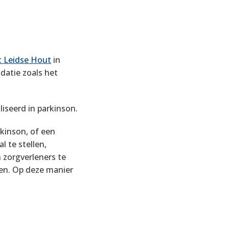
‘t Leidse Hout
in
idatie zoals het
iseerd in parkinson.
rkinson, of een
l te stellen,
 zorgverleners te
ten. Op deze manier