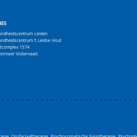
IES
ndheidscentrum Leiden
ndheidscentrum ’t Leidse Hout
tcomplex 1574
ermeer Violiervaart
rapie
Orofaciaaltherapie
Psychosomatische Fysiotherapie
Psychomo