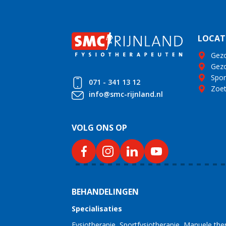
LOCAT
Gezo
Gezo
Spor
071 - 341 13 12
Zoet
info@smc-rijnland.nl
VOLG ONS OP
BEHANDELINGEN
Specialisaties
Fysiotherapie
Sportfysiotherapie
Manuele the