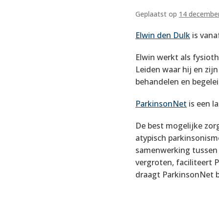
Geplaatst op
14 decembe
Elwin den Dulk
is vana
Elwin werkt als fysio
Leiden waar hij en zij
behandelen en begele
ParkinsonNet
is een l
De best mogelijke zorg
atypisch parkinsonisme
samenwerking tussen ve
vergroten, faciliteer
draagt ParkinsonNet b