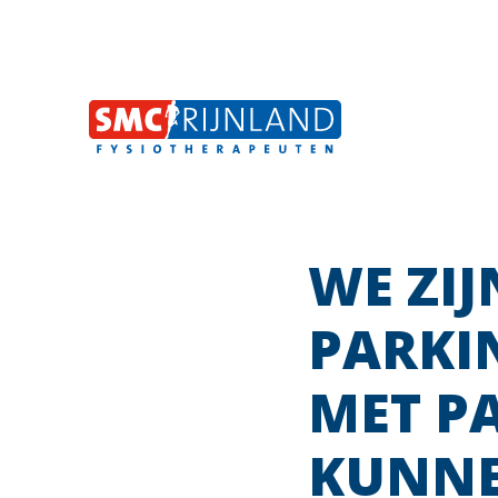
WE ZIJ
Naar
inhoud
PARKI
MET P
KUNNE