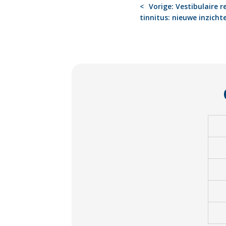
BERICHT
Vorige:
Vestibulaire r
tinnitus: nieuwe inzich
NAVIGATIE